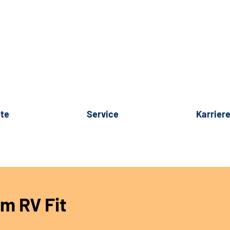
te
Service
Karrier
m RV Fit