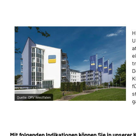
H
U
a
e
t
D
K
f
s
Quelle:
DRV Westfalen
g
Mit folgenden Indikationen können Sie in unserer 