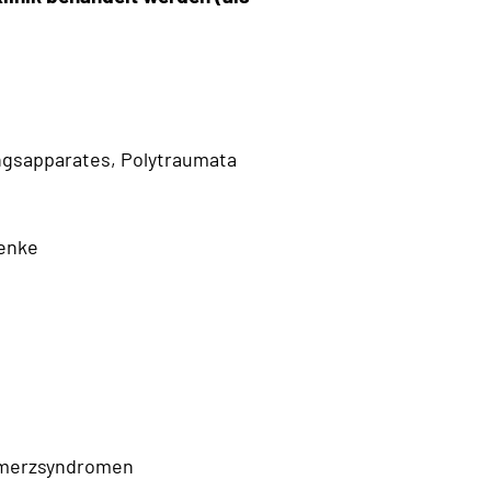
ngsapparates, Polytraumata
lenke
hmerzsyndromen