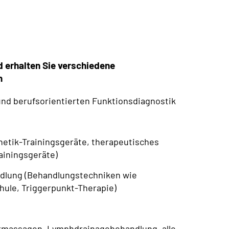
d erhalten Sie verschiedene
n
und berufsorientierten Funktionsdiagnostik
inetik-Trainingsgeräte, therapeutisches
ainingsgeräte)
dlung (Behandlungstechniken wie
ule, Triggerpunkt-Therapie)
ermassagen, Lymphdrainagebehandlung, alle