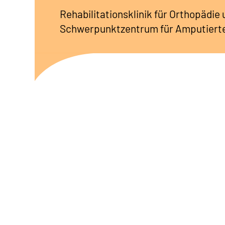
Rehabilitationsklinik
für Orthopädie
Schwerpunktzentrum für Amputiert