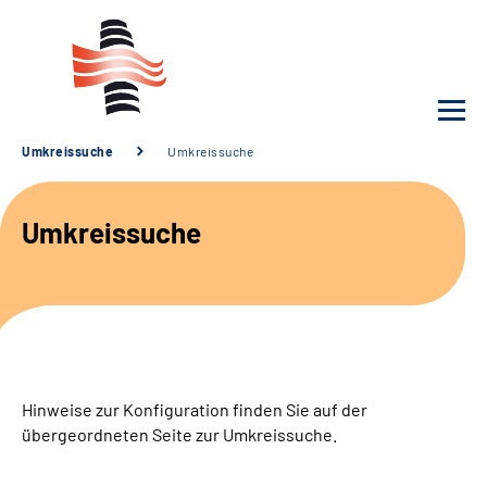
Umkreissuche
Umkreissuche
Unsere Klinik
Umkreissuche
Unsere Angebote
Service
Karriere
Hinweise zur Konfiguration finden Sie auf der
Sozialdienste & Zuweisende
übergeordneten Seite zur Umkreissuche.