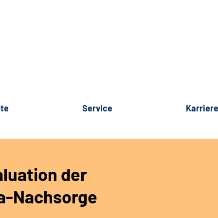
te
Service
Karrier
luation der
a-Nachsorge